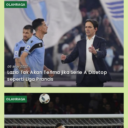
OLAHRAGA
06 May 2020
Lazio Tak Akan Terima jika Serie A Disetop
seperti Liga Prancis
OLAHRAGA