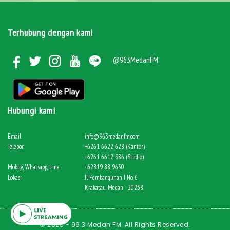
Terhubung dengan kami
@963MedanFM
Hubungi kami
Email
info@963medanfm.com
Telepon
+6261 6622 628 (Kantor)
+6261 6612 986 (Studio)
Mobile, Whatsapp, Line
+62819 88 9630
Lokasi
Jl. Pembangunan I No. 6
Krakatau, Medan - 20238
© 2026 - 96.3 Medan FM. All Rights Reserved.