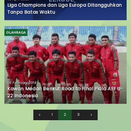
Liga Champions dan Liga Europa Ditangguhkan
Tanpa Batas Waktu
OLAHRAGA
26 February 2019
Kawan Medan Berikut Road to Final Piala AFF U-
22 Indonesia
1
2
3