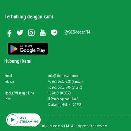
Terhubung dengan kami
@963MedanFM
Hubungi kami
Email
info@963medanfm.com
Telepon
+6261 6622 628 (Kantor)
+6261 6612 986 (Studio)
Mobile, Whatsapp, Line
+62819 88 9630
Lokasi
Jl. Pembangunan I No. 6
Krakatau, Medan - 20238
© 2026 - 96.3 Medan FM. All Rights Reserved.