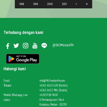
198
199
200
201
Terhubung dengan kami
@963MedanFM
Hubungi kami
Email
info@963medanfm.com
Telepon
+6261 6622 628 (Kantor)
+6261 6612 986 (Studio)
Mobile, Whatsapp, Line
+62819 88 9630
Lokasi
Jl. Pembangunan I No. 6
Krakatau, Medan - 20238