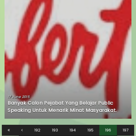
17 June 2015
Banyak Calon Pejabat Yang Belajar Public
Speaking Untuk Menarik Minat Masyarakat.
192
193
194
195
196
197