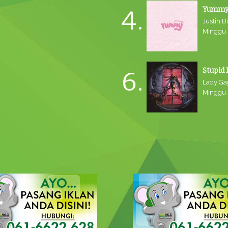
Yumm
4.
Justin B
Minggu L
Stupid 
6.
Lady Ga
Minggu L