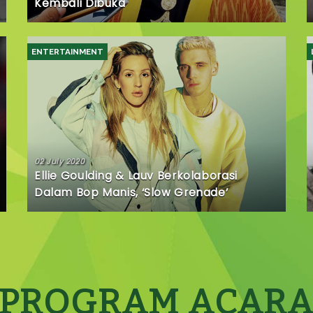
Kembali Dibuka
ENTERTAINMENT
02 July 2020
Ellie Goulding & Lauv Berkolaborasi
Dalam Bop Manis, ‘Slow Grenade’
PROGRAM ACAR