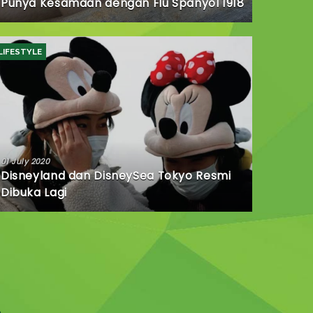
Punya Kesamaan dengan Flu Spanyol 1918
LIFESTYLE
01 July 2020
Disneyland dan DisneySea Tokyo Resmi
Dibuka Lagi
A