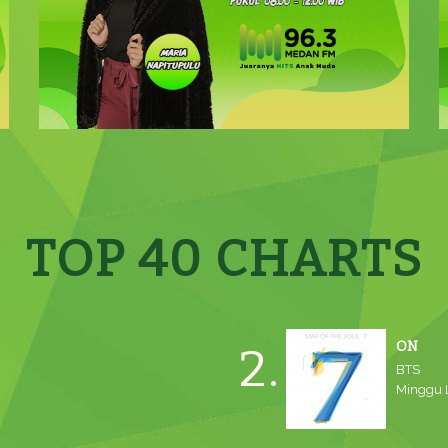
TOP 40 CHARTS
ON
2.
BTS
Minggu L