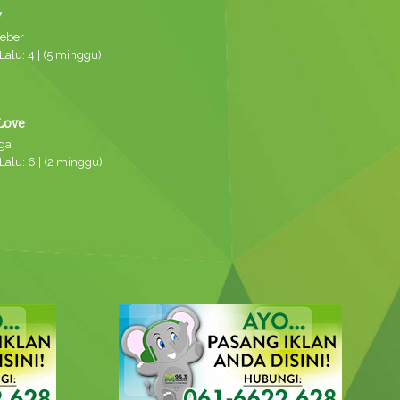
y
ieber
alu: 4 | (5 minggu)
Love
ga
alu: 6 | (2 minggu)