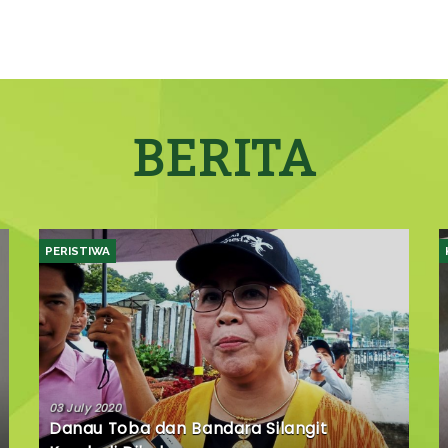
BERITA
PERISTIWA
03 July 2020
Danau Toba dan Bandara Silangit