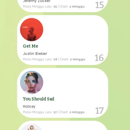
Jeremy Zucker
15
Posisi Minggu Lalu:
15
| Chart:
2 minggu
Get Me
Justin Bieber
16
Posisi Minggu Lalu:
16
| Chart:
2 minggu
You Should Sad
Halsey
17
Posisi Minggu Lalu:
17
| Chart:
2 minggu