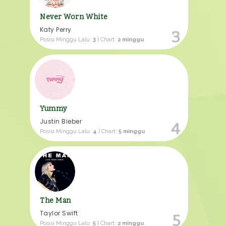
Never Worn White
Katy Perry
3
Posisi Minggu Lalu:
3
| Chart:
2 minggu
Yummy
Justin Bieber
4
Posisi Minggu Lalu:
4
| Chart:
5 minggu
The Man
Taylor Swift
5
Posisi Minggu Lalu:
5
| Chart:
2 minggu