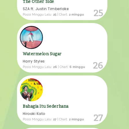
The Other Side
SZA ft. Justin Timberlake
25
Posisi Minggu Lalu:
25
| Chart:
2 minggu
Watermelon Sugar
Harry Styles
26
Posisi Minggu Lalu:
26
| Chart:
6 minggu
Bahagia Itu Sederhana
Hiroaki Kato
27
Posisi Minggu Lalu:
27
| Chart:
2 minggu