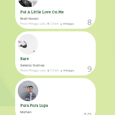
Put A Little Love On Me
Niall Horan
8
Posisi Minggu Lalu:
8
| Chart:
4 minggu
Rare
Selena Gomez
9
Posisi Minggu Lalu:
9
| Chart:
4 minggu
Pura Pura Lupa
Mahen