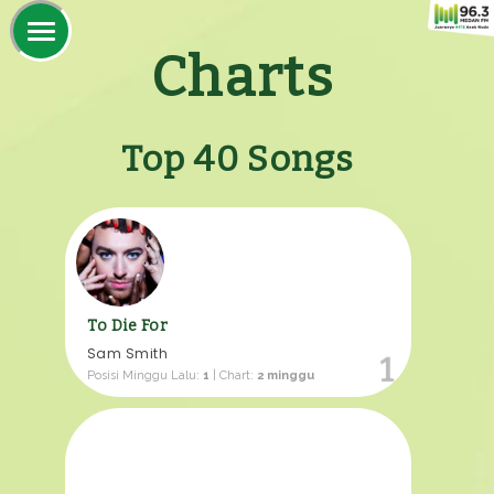
Charts
Top 40 Songs
To Die For
Sam Smith
1
Posisi Minggu Lalu:
1
| Chart:
2 minggu