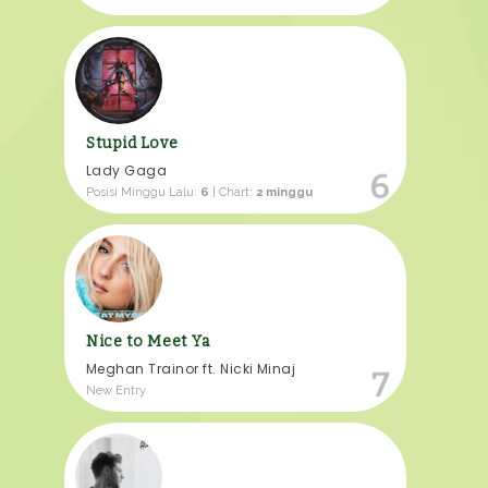
Stupid Love
Lady Gaga
6
Posisi Minggu Lalu:
6
| Chart:
2 minggu
Nice to Meet Ya
Meghan Trainor ft. Nicki Minaj
7
New Entry