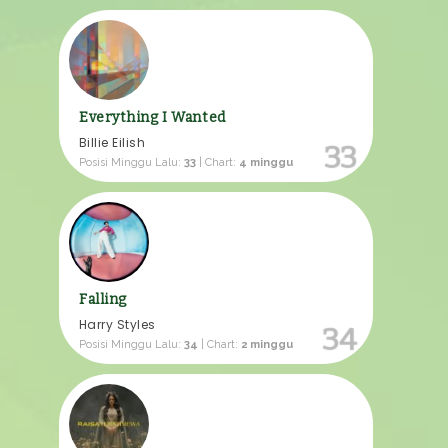
Everything I Wanted
Billie Eilish
33
Posisi Minggu Lalu:
33
| Chart:
4 minggu
Falling
Harry Styles
34
Posisi Minggu Lalu:
34
| Chart:
2 minggu