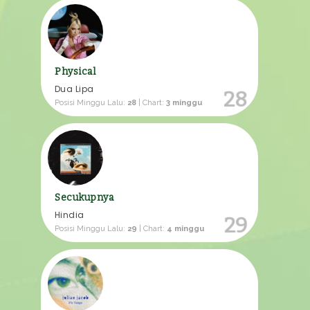
Physical
Dua Lipa
28
Posisi Minggu Lalu:
28
| Chart:
3 minggu
Secukupnya
Hindia
29
Posisi Minggu Lalu:
29
| Chart:
4 minggu