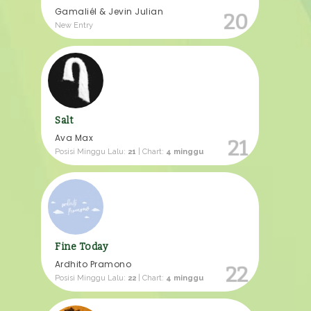
Gamaliél & Jevin Julian
20
New Entry
Salt
Ava Max
21
Posisi Minggu Lalu:
21
| Chart:
4 minggu
Fine Today
Ardhito Pramono
22
Posisi Minggu Lalu:
22
| Chart:
4 minggu