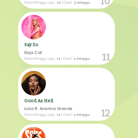
10
Posisi Minggu Lalu:
10
| Chart:
3 minggu
Say So
Doja Cat
11
Posisi Minggu Lalu:
11
| Chart:
2 minggu
Good As Hell
Lizzo ft. Arianna Grande
12
Posisi Minggu Lalu:
12
| Chart:
2 minggu