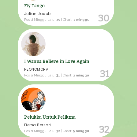
Fly Tango
Julian Jacob
30
Posisi Minggu Lalu:
30
| Chart:
2 minggu
I Wanna Believe in Love Again
NEONOMORA
31
Posisi Minggu Lalu:
31
| Chart:
2 minggu
Pelukku Untuk Pelikmu
Fiersa Bersari
32
Posisi Minggu Lalu:
32
| Chart:
5 minggu