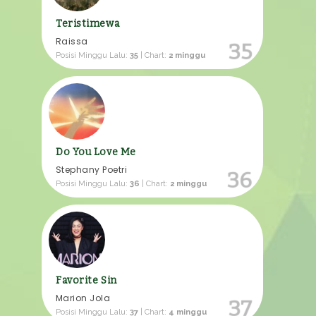
Teristimewa
Raissa
35
Posisi Minggu Lalu:
35
| Chart:
2 minggu
Do You Love Me
Stephany Poetri
36
Posisi Minggu Lalu:
36
| Chart:
2 minggu
Favorite Sin
Marion Jola
37
Posisi Minggu Lalu:
37
| Chart:
4 minggu