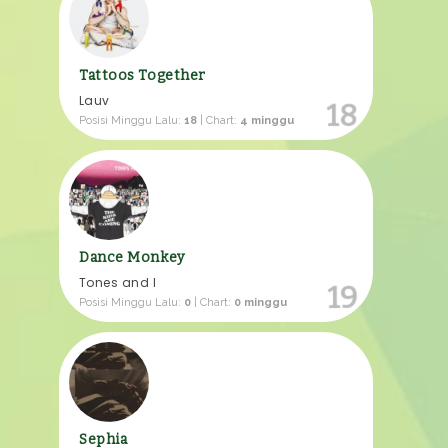
Tattoos Together
Lauv
18
Posisi Minggu Lalu:
18
| Chart:
4 minggu
Dance Monkey
Tones and I
19
Posisi Minggu Lalu:
0
| Chart:
0 minggu
Sephia