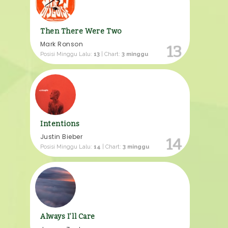
Then There Were Two
Mark Ronson
13
Posisi Minggu Lalu:
13
| Chart:
3 minggu
Intentions
Justin Bieber
14
Posisi Minggu Lalu:
14
| Chart:
3 minggu
Always I’ll Care