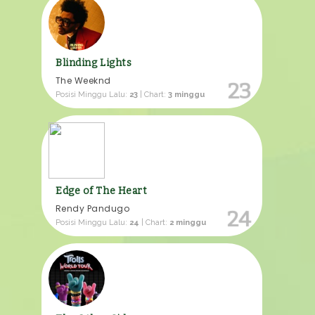
Blinding Lights
The Weeknd
23
Posisi Minggu Lalu:
23
| Chart:
3 minggu
Edge of The Heart
Rendy Pandugo
24
Posisi Minggu Lalu:
24
| Chart:
2 minggu