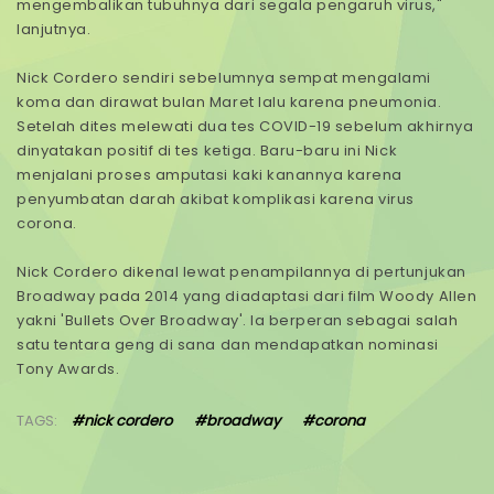
mengembalikan tubuhnya dari segala pengaruh virus,"
lanjutnya.
Nick Cordero sendiri sebelumnya sempat mengalami
koma dan dirawat bulan Maret lalu karena pneumonia.
Setelah dites melewati dua tes COVID-19 sebelum akhirnya
dinyatakan positif di tes ketiga. Baru-baru ini Nick
menjalani proses amputasi kaki kanannya karena
penyumbatan darah akibat komplikasi karena virus
corona.
Nick Cordero dikenal lewat penampilannya di pertunjukan
Broadway pada 2014 yang diadaptasi dari film Woody Allen
yakni 'Bullets Over Broadway'. Ia berperan sebagai salah
satu tentara geng di sana dan mendapatkan nominasi
Tony Awards.
TAGS:
#nick cordero
#broadway
#corona