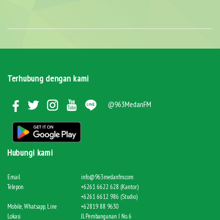
Terhubung dengan kami
@963MedanFM
Hubungi kami
Email
info@963medanfm.com
Telepon
+6261 6622 628 (Kantor)
+6261 6612 986 (Studio)
Mobile, Whatsapp, Line
+62819 88 9630
Lokasi
Jl. Pembangunan I No. 6