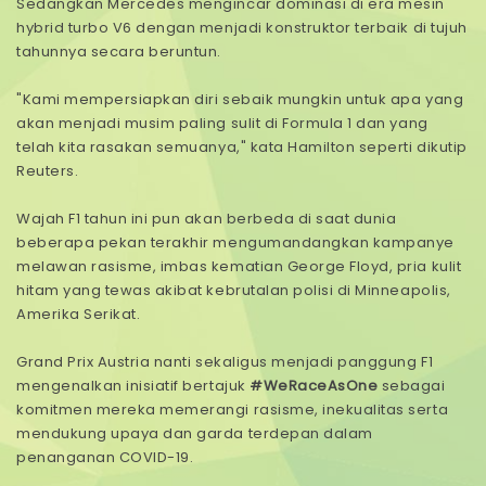
Sedangkan Mercedes mengincar dominasi di era mesin
hybrid turbo V6 dengan menjadi konstruktor terbaik di tujuh
tahunnya secara beruntun.
"Kami mempersiapkan diri sebaik mungkin untuk apa yang
akan menjadi musim paling sulit di Formula 1 dan yang
telah kita rasakan semuanya," kata Hamilton seperti dikutip
Reuters.
Wajah F1 tahun ini pun akan berbeda di saat dunia
beberapa pekan terakhir mengumandangkan kampanye
melawan rasisme, imbas kematian George Floyd, pria kulit
hitam yang tewas akibat kebrutalan polisi di Minneapolis,
Amerika Serikat.
Grand Prix Austria nanti sekaligus menjadi panggung F1
mengenalkan inisiatif bertajuk
#WeRaceAsOne
sebagai
komitmen mereka memerangi rasisme, inekualitas serta
mendukung upaya dan garda terdepan dalam
penanganan COVID-19.