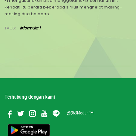
F1 mengusahakan bisa menggelar 15-18 seri tahun ini,
kendati itu berarti beberapa sirkuit menghelat masing-
masing dua balapan.
TAGS:
#formula 1
Terhubung dengan kami
@963MedanFM