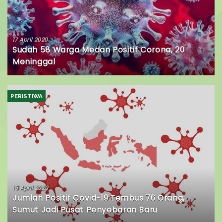
17 April 2020
Sudah 58 Warga Medan Positif Corona, 20
Meninggal
PERISTIWA
15 April 2020
Jumlah Positif Covid-19 Tembus 76 Orang,
Sumut Jadi Pusat Penyebaran Baru