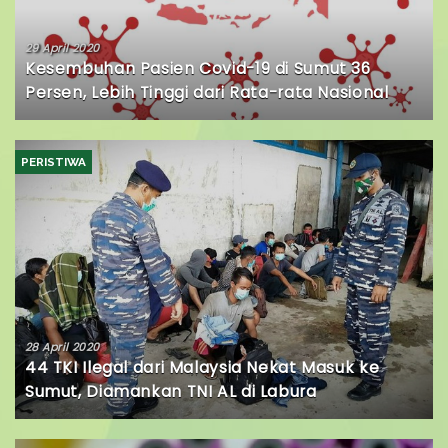
29 April 2020
Kesembuhan Pasien Covid-19 di Sumut 36
Persen, Lebih Tinggi dari Rata-rata Nasional
PERISTIWA
28 April 2020
44 TKI Ilegal dari Malaysia Nekat Masuk ke
Sumut, Diamankan TNI AL di Labura