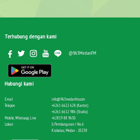
Terhubung dengan kami
@963MedanFM
Hubungi kami
Email
info@963medanfm.com
Telepon
+6261 6622 628 (Kantor)
+6261 6612 986 (Studio)
Mobile, Whatsapp, Line
+62819 88 9630
Lokasi
Jl. Pembangunan I No. 6
Krakatau, Medan - 20238